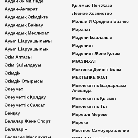
Аудан Әкімдігінде
Қылмыс Пен Жаза
Аудан-Ақпарат
Лесное Хозяйство
Аудандық Әкімдікте
Малый И Средний Бизнес
Аудандық Байқау
Марапат
Аудандық Мәслихат
Мәдени Байланыс
Ауыл Шаруашылығы
Мәдениет
Ауыл Шаруашылық
Мәдениет Және Қоғам
Әкім Аптасы
МӘСЛИХАТ
Әкім Қабылдауы
Мектепке Дейінгі Білім
Әкімдік
МЕКТЕПКЕ ЖОЛ
Әкімдік Отырысы
Мемлекеттік Бағдарлама
Әлеумет
Аясында
Әлеуметтік Қолдау
Мемлекеттік Қызмет
Әлеуметтік Саясат
Мемлекеттік Тіл
Байқау
Мерейлі Мереке
Балалар Және Спорт
Мереке
Балалар!»
Местное Самоуправление
Баспасөз Мәслихаты