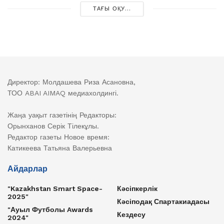
ТАҒЫ ОҚУ...
Директор: Молдашева Риза Асановна,
ТОО ABAI AIMAQ медиахолдингі.
Жаңа уақыт газетінің Редакторы:
Орынханов Серік Тілекұлы.
Редактор газеты Новое время:
Катикеева Татьяна Валерьевна
Айдарлар
"Kazakhstan Smart Space-
Кәсіпкерлік
2025"
Кәсіподақ Спартакиадасы
"Ауыл Футболы Awards
Кездесу
2024"