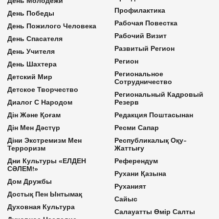
День Молодежи
Профилактика
День Победы
Рабочая Повестка
День Пожилого Человека
Рабочий Визит
День Спасателя
Развитый Регион
День Учителя
Регион
День Шахтера
Региональное
Детский Мир
Сотрудничество
Детское Творчество
Региональный Кадровый
Диалог С Народом
Резерв
Дін Және Қоғам
Редакция Поштасынан
Дін Мен Дәстүр
Ресми Сапар
Діни Экстремизм Мен
Республикалық Оқу-
Терроризм
Жаттығу
Дни Культуры «ЕЛДЕН
Референдум
СӘЛЕМ!»
Рухани Қазына
Дом Дружбы
Руханият
Достық Пен Ынтымақ
Сайыс
Духовная Культура
Салауатты Өмір Салты