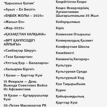
Кеңейтілген Кеңес
"Қарызсыз Қоғам"
Кеңес Әскерлерінің
«Ауыл – Ел Бесігі»
Ауғанстаннан
«ЕҢБЕК ЖОЛЫ – 2025»
Шығарылғанына 35 Жыл
«Жасыл Ел»
Киберқылмыс
«Жер-2023»
Кіріс
«ҚАЗАҚСТАН ХАЛҚЫНА»
Комиссия Отырысы
«ӨРТ ҚАУІПСІЗДІГІ
Коммуналдық Қызмет
АЙЛЫҒЫ»
Комфортная Школа
«Саябақтар Шеруі»
Көкейкесті
«Таза Қазақстан»
Көкжиегің Көгерер»
«Ұлттық Қор – Балаларға»
Культура
«Халықпен Бірге!»
Культурная Среда
1 Қазан — Қарттар Күні
Культурный Код
15 Февраля — День
Күн Тақырыбына
Вывода Советских Войск
Из Афганистана
Күрес
19 Қазан — Құтқарушылар
Қайырымдылық
Күні
Қарттар Күні
30-Летие Маслихатов РК