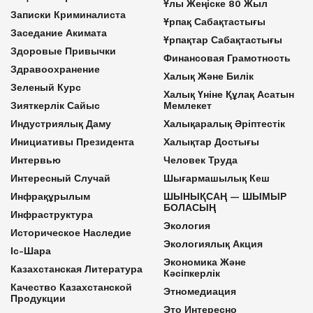
Ұлы Жеңіске 80 Жыл
Записки Криминалиста
Ұрпақ Сабақтастығы
Заседание Акимата
Ұрпақтар Сабақтастығы
Здоровые Привычки
Финансовая Грамотность
Здравоохранение
Халық Және Билік
Зеленый Курс
Халық Үніне Құлақ Асатын
Зияткерлік Сайыс
Мемлекет
Индустриялық Даму
Халықаралық Әріптестік
Инициативы Президента
Халықтар Достығы
Интервью
Человек Труда
Интересный Случай
Шығармашылық Кеш
Инфрақұрылым
ШЫНЫҚСАҢ — ШЫМЫР
БОЛАСЫҢ
Инфраструктура
Экология
Историческое Наследие
Экологиялық Акция
Іс-Шара
Экономика Және
Казахстанская Литература
Кәсіпкерлік
Качество Казахстанской
Этномедиация
Продукции
Это Интересно