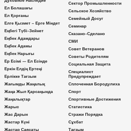
Духовное Наследие
Сектор Промышленности
Ел Болашағы
Сельское Хозяйство
Ел Қорғаны
Семейный Досуг
Елге Қызмет – Ерге Міндет
Семинар
Еңбегі Түбі-Зейнет
Сказано-Сделано
Еңбек Адамдары
СМИ
Еңбек Адамы
Совет Ветеранов
Еңбек Нарығы
Советы Родителям
Ер Есімі — Ел Есінде
Социальная Защита
Еркін Елдің Ертеңі
Специалист
Ерлікке Тағзым
Предупреждает
Жағымды Жаңалық
Сплоченная Бородулиха
Жаңа Жыл Қарсаңында
Спорт
Жаңалықтар
Спортивные Достижения
Жарыс
Статистика
Жас Дарын
Стражи Порядка
Жастар Күні
Сұхбат
Жастар Саясаты
Тағзым