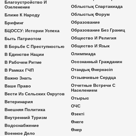
Благоустройство И
Облыстық Спартакиада
Озеленение
Облыстық Форум
Ближе К Народу
Образование
Брифинг
Образование Без Границ
БЦОССУ: Истории Успеха
Общество И Религия
Быть Патриотом
Общество И Язык
В Борьбе С Преступностью
Олимпиада
В Единстве Нации
Осознанный Гражданин
В Рабочем Ритме
Отандық Өнеркәсіп
В Рамках ГЧП
Отзывчивые Сердца
Важно Знать
Отчетные Встречи С
Ваше Право
Населением
Вести Из Сельских Округов
Отырыс
Ветеринария
ОЧС
Внешняя Политика
Өзекті
Внутренний Туризм
Өнеге
Водоснабжение
Өнер
Военное Дело