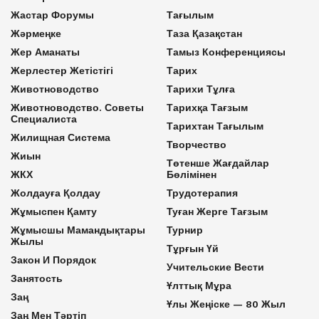
Жастар Форумы
Тағылым
Жәрмеңке
Таза Қазақстан
Жер Аманаты
Тамыз Конференциясы
Жерлестер Жетістігі
Тарих
Животноводство
Тарихи Тұлға
Животноводство. Советы
Тарихқа Тағзым
Специалиста
Тарихтан Тағылым
Жилищная Система
Творчество
Жиын
Төтенше Жағдайлар
ЖКХ
Бөлімінен
Жолдауға Қолдау
Трудотерапия
Жұмыспен Қамту
Туған Жерге Тағзым
Жұмысшы Мамандықтары
Турнир
Жылы
Тұрғын Үй
Закон И Порядок
Учительские Вести
Занятость
Ұлттық Мұра
Заң
Ұлы Жеңіске — 80 Жыл
Заң Мен Тәртіп