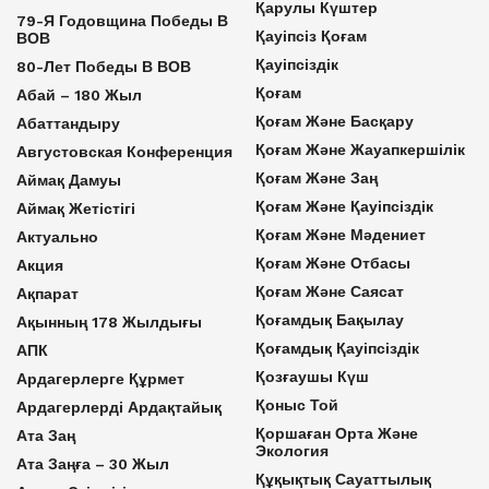
Қарулы Күштер
79-Я Годовщина Победы В
Қауіпсіз Қоғам
ВОВ
Қауіпсіздік
80-Лет Победы В ВОВ
Қоғам
Абай – 180 Жыл
Қоғам Және Басқару
Абаттандыру
Қоғам Және Жауапкершілік
Августовская Конференция
Қоғам Және Заң
Аймақ Дамуы
Қоғам Және Қауіпсіздік
Аймақ Жетістігі
Қоғам Және Мәдениет
Актуально
Қоғам Және Отбасы
Акция
Қоғам Және Саясат
Ақпарат
Қоғамдық Бақылау
Ақынның 178 Жылдығы
Қоғамдық Қауіпсіздік
АПК
Қозғаушы Күш
Ардагерлерге Құрмет
Қоныс Той
Ардагерлерді Ардақтайық
Қоршаған Орта Және
Ата Заң
Экология
Ата Заңға – 30 Жыл
Құқықтық Сауаттылық