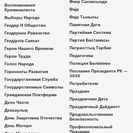
Өнер Сахнасында
Воспоминания
Өңір
Криминалиста
Өңір Тынысы
Выборы Народа
Памятная Дата
Гендер И Общество
Партийная Система
Гендерное Равенство
Партия Бастамасы
Гендірлік Саясат
Патриоттық Тәрбие
Герои Нашего Времени
Педагогика
Герои Труда
Полиция Бөлімінен
Голос Народа
Послание Президента РК —
Горизонты Развития
2025
Государственная Служба
Потребителю
Государственные Символы
Праздник
Гражданская Платформа
Праздничная Дата
Дело Чести
Праздничный Дайджест
Денсаулық
Продовольственная
День Защитника Отечества
Безопасность
День Матери
Профессиональный
Праздник