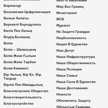
МИО И Население
Бәрекелді
Мир Без Границ
Безопасная Цифровизация
Мониторинг
Белые Халаты
МСБ
Берекелі Бородулиха
Мұрағат
Билік Пен Халық
На Защите Граждан
Біздің Болашақ
Нацбезопасность
Білім
Нация В Единстве
Білім – Шамшырақ
Наш Досуг
Білім Және Ғылым
Наша Инфраструктура
Білім Және Тәрбие
Наша Общественность
Білім Көкжиегі
Наша Полиция
Бір Халық. Бір Ел. Бір
Наша Семья
Тағдыр
Наша Сила В Единстве
Бірлік Пен Имандылық
Наши Достижения
Благополучное Общество
Новости
Благотворительность
Обеспечить Защиту
Благоустройство
Облыстық Семинар