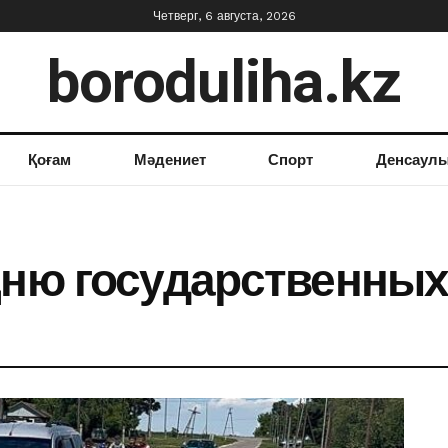
Четверг, 6 августа, 2026
boroduliha.kz
Қоғам
Мәдениет
Спорт
Денсаул
Дню государственных