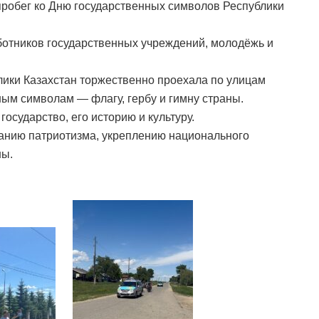
пробег ко Дню государственных символов Республики
отников государственных учреждений, молодёжь и
лики Казахстан торжественно проехала по улицам
ным символам — флагу, гербу и гимну страны.
осударство, его историю и культуру.
анию патриотизма, укреплению национального
ны.