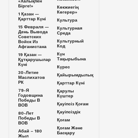
«Халықпен
Бірге!»
Көкжиегің
Көгерер»
1 Қазан —
Қарттар Күні
Культура
15 Февраля —
Культурная
День Вывода
Среда
Советских
Культурный
Войск Из
Код
Афганистана
Күн
19 Қазан —
Тақырыбына
Құтқарушылар
Күні
Күрес
30-Летие
Қайырымдылық
Маслихатов
РК
Қарттар Күні
79-Я
Қарулы
Годовщина
Күштер
Победы В
Қауіпсіз Қоғам
ВОВ
Қауіпсіздік
80-Лет
Победы В
Қоғам
ВОВ
Қоғам Және
Абай – 180
Басқару
Жыл