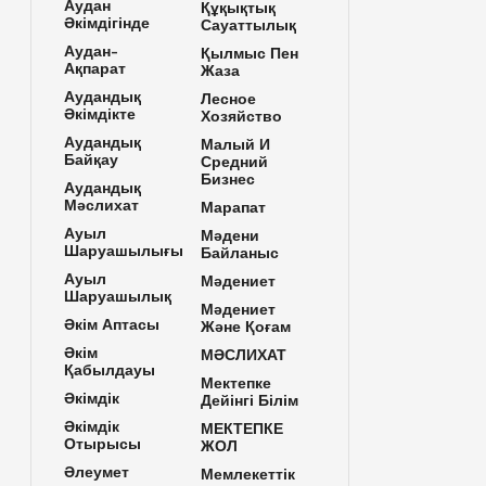
Аудан
Құқықтық
Әкімдігінде
Сауаттылық
Аудан-
Қылмыс Пен
Ақпарат
Жаза
Аудандық
Лесное
Әкімдікте
Хозяйство
Аудандық
Малый И
Байқау
Средний
Бизнес
Аудандық
Мәслихат
Марапат
Ауыл
Мәдени
Шаруашылығы
Байланыс
Ауыл
Мәдениет
Шаруашылық
Мәдениет
Әкім Аптасы
Және Қоғам
Әкім
МӘСЛИХАТ
Қабылдауы
Мектепке
Әкімдік
Дейінгі Білім
Әкімдік
МЕКТЕПКЕ
Отырысы
ЖОЛ
Әлеумет
Мемлекеттік