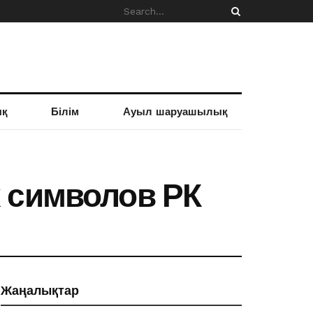
ық
Білім
Ауыл шаруашылық
 символов РК
Жаңалықтар