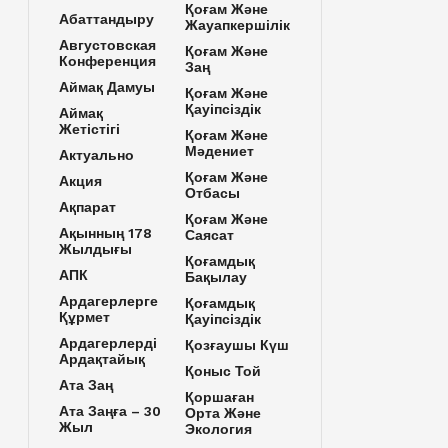
Қоғам Және
Абаттандыру
Жауапкершілік
Августовская
Қоғам Және
Конференция
Заң
Аймақ Дамуы
Қоғам Және
Қауіпсіздік
Аймақ
Жетістігі
Қоғам Және
Мәдениет
Актуально
Қоғам Және
Акция
Отбасы
Ақпарат
Қоғам Және
Ақынның 178
Саясат
Жылдығы
Қоғамдық
АПК
Бақылау
Ардагерлерге
Қоғамдық
Құрмет
Қауіпсіздік
Ардагерлерді
Қозғаушы Күш
Ардақтайық
Қоныс Той
Ата Заң
Қоршаған
Ата Заңға – 30
Орта Және
Жыл
Экология