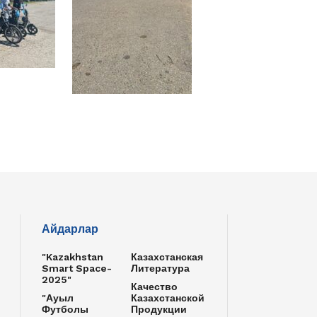
Айдарлар
"Kazakhstan
Казахстанская
Smart Space-
Литература
2025"
Качество
"Ауыл
Казахстанской
Футболы
Продукции