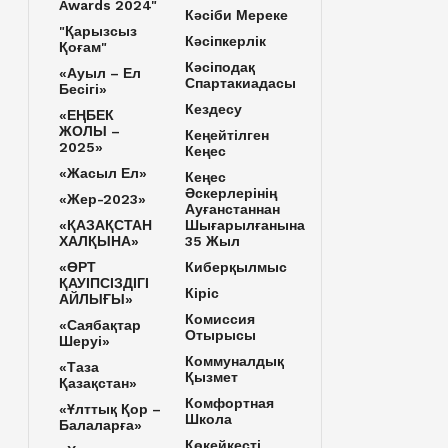
Awards 2024"
Кәсіби Мереке
"Қарызсыз
Кәсіпкерлік
Қоғам"
Кәсіподақ
«Ауыл – Ел
Спартакиадасы
Бесігі»
Кездесу
«ЕҢБЕК
ЖОЛЫ –
Кеңейтілген
2025»
Кеңес
«Жасыл Ел»
Кеңес
Әскерлерінің
«Жер-2023»
Ауғанстаннан
«ҚАЗАҚСТАН
Шығарылғанына
ХАЛҚЫНА»
35 Жыл
«ӨРТ
Киберқылмыс
ҚАУІПСІЗДІГІ
Кіріс
АЙЛЫҒЫ»
Комиссия
«Саябақтар
Отырысы
Шеруі»
Коммуналдық
«Таза
Қызмет
Қазақстан»
Комфортная
«Ұлттық Қор –
Школа
Балаларға»
Көкейкесті