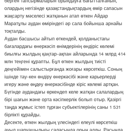
берген тапсырмаларын орындауға бағытталғанын,
олардың негізінде қазақстандықтардың өмір сапасын
жақсарту мәселесі жатқанын атап өткен Айдар
Маратұлы аудан өміріндегі әр сала бойынша арнайы
тоқталды.
Аудан басшысы айтып өткендей, қолданыстағы
бағалардағы өнеркәсіп өнімдерінің өндіріс көлемі
биылғы жылдың қаңтар-ақпан айларында 14 млрд 414
млн теңгені құрапты. Бұл өткен жылдың тиісті
деңгейімен салыстырғанда жоғары көрсеткіш. Соның
ішінде тау-кен өндіру өнеркәсібі және карьерлерді
игеру және өңдеу өнеркәсібінде кіріс көлемі артқан.
Бүгінде аудандағы өркендеп келе жатқан салалардың
бірі шағын және орта кәсіпкерлік болып отыр. Қазіргі
таңда жұмыс істеп тұрған субъектілерінің саны 1 531
бірлікті құрайды.
Десекте, өткен жылдың үлесіндегі елеулі көрсеткіш
ауыл шаруашылығы саласында орын алды. Расында