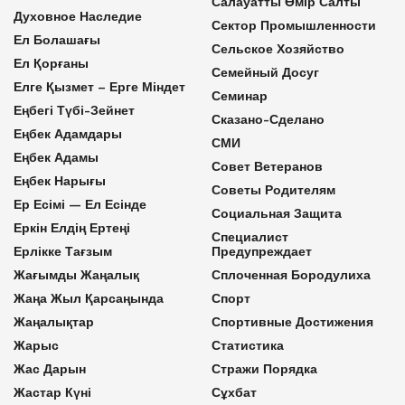
Салауатты Өмір Салты
Духовное Наследие
Сектор Промышленности
Ел Болашағы
Сельское Хозяйство
Ел Қорғаны
Семейный Досуг
Елге Қызмет – Ерге Міндет
Семинар
Еңбегі Түбі-Зейнет
Сказано-Сделано
Еңбек Адамдары
СМИ
Еңбек Адамы
Совет Ветеранов
Еңбек Нарығы
Советы Родителям
Ер Есімі — Ел Есінде
Социальная Защита
Еркін Елдің Ертеңі
Специалист
Ерлікке Тағзым
Предупреждает
Жағымды Жаңалық
Сплоченная Бородулиха
Жаңа Жыл Қарсаңында
Спорт
Жаңалықтар
Спортивные Достижения
Жарыс
Статистика
Жас Дарын
Стражи Порядка
Жастар Күні
Сұхбат