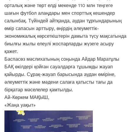
орталық және төрт елді мекенде 110 млн теңгеге
шағын футбол алаңдары мен спорттық кешендер
салынбақ. Түйіндей айтқанда, аудан тұрғындарының
өмір сапасын арттыру, өңірдің әлеуметтік-
экономикалық көрсеткіштерін дамыта түсу мақсатында
биылғы жылы елеулі жоспарларды жүзеге асыру
қажет.
Баспасөз мәслихатының соңында Айдар Маратұлы
БАҚ өкілдері қойған сауалдарға тұшымды жауап
қайырды. Сұрақ-жауап барысында аудан өміріне,
әлеуметтік және мәдени салаға қатысты тағы да
бірқатар мәселелер қамтылды.
Ай-Көркем МАҚЫШ,
«Жаңа уақыт»