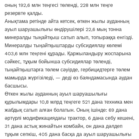
оның 192,6 млн теңгесі төленді, 228 млн теңге
резервте қалды.
Анықтама ретінде айта кетсек, өткен жылы ауданның
ауыл шаруашылығы өндірушілері 22,6 мың тонна
минералды тыңайтқыш сатып алып, топыраққа енгізді.
Минералды тыңайтқыштарды субсидиялау көлемі
403,6 млн теңгені құрады. Қаржыландыру жоспарына
сәйкес, тұқым бойынша субсидиялар төленді,
тыңайтқыштарға төлем сәуірде, гербицидтерге төлем
мамырда жүргізіледі, — деді өз баяндамасында аудан
басшысы.
Өткен жылы ауданның ауыл шаруашылығы
құрылымдары 10,8 млрд теңгеге 521 дана техника мен
жабдық сатып алған болатын. Оның ішінде: 69 дана
әртүрлі модификациядағы трактор, 6 дана себу кешені,
31 дана астық жинайтын комбайн, он дана дәлдеп
тұқым сепкіш, 405 дана басқа да ауыл шаруашылығы