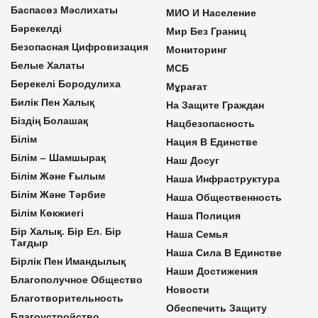
Баспасөз Мәслихаты
МИО И Население
Бәрекелді
Мир Без Границ
Безопасная Цифровизация
Мониторинг
Белые Халаты
МСБ
Берекелі Бородулиха
Мұрағат
Билік Пен Халық
На Защите Граждан
Біздің Болашақ
Нацбезопасность
Білім
Нация В Единстве
Білім – Шамшырақ
Наш Досуг
Білім Және Ғылым
Наша Инфраструктура
Білім Және Тәрбие
Наша Общественность
Білім Көкжиегі
Наша Полиция
Бір Халық. Бір Ел. Бір
Наша Семья
Тағдыр
Наша Сила В Единстве
Бірлік Пен Имандылық
Наши Достижения
Благополучное Общество
Новости
Благотворительность
Обеспечить Защиту
Благоустройство