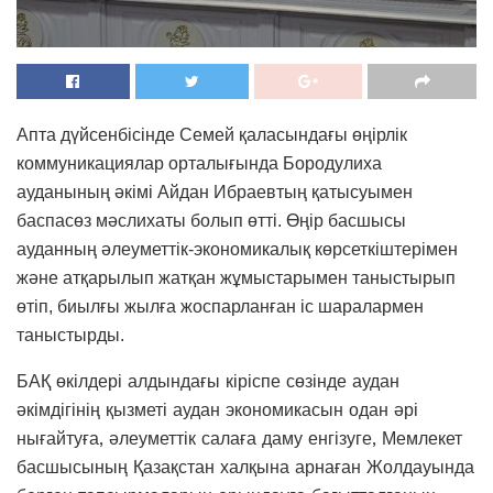
Апта дүйсенбісінде Семей қаласындағы өңірлік
коммуникациялар орталығында Бородулиха
ауданының әкімі Айдан Ибраевтың қатысуымен
баспасөз мәслихаты болып өтті. Өңір басшысы
ауданның әлеуметтік-экономикалық көрсеткіштерімен
және атқарылып жатқан жұмыстарымен таныстырып
өтіп, биылғы жылға жоспарланған іс шаралармен
таныстырды.
БАҚ өкілдері алдындағы кіріспе сөзінде аудан
әкімдігінің қызметі аудан экономикасын одан әрі
нығайтуға, әлеуметтік салаға даму енгізуге, Мемлекет
басшысының Қазақстан халқына арнаған Жолдауында