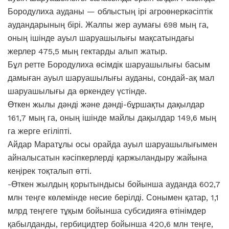
Бородулиха ауданы — облыстың ірі агроөнеркәсіптік
аудандарының бірі. Жалпы жер аумағы 698 мың га,
оның ішінде ауыл шаруашылығы мақсатындағы
жерлер 475,5 мың гектарды алып жатыр.
Бұл ретте Бородулиха өсімдік шаруашылығы басым
дамыған ауыл шаруашылығы ауданы, сондай-ақ мал
шаруашылығы да өркендеу үстінде.
Өткен жылы дәнді және дәнді-бұршақты дақылдар
161,7 мың га, оның ішінде майлы дақылдар 149,6 мың
га жерге егіліпті.
Айдар Маратұлы осы орайда ауыл шаруашылығымен
айналысатын кәсіпкерлерді қаржыландыру жайына
кеңірек тоқталып өтті.
-Өткен жылдың қорытындысы бойынша ауданда 602,7
млн теңге көлемінде несие берілді. Сонымен қатар, 1,1
млрд теңгеге тұқым бойынша субсидияға өтінімдер
қабылданды, гербицидтер бойынша 420,6 млн теңге,