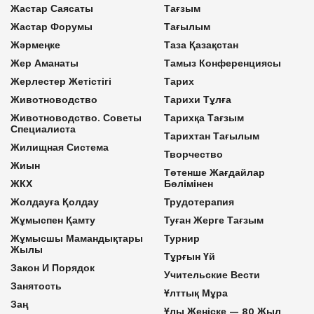
Жастар Саясаты
Тағзым
Жастар Форумы
Тағылым
Жәрмеңке
Таза Қазақстан
Жер Аманаты
Тамыз Конференциясы
Жерлестер Жетістігі
Тарих
Животноводство
Тарихи Тұлға
Животноводство. Советы
Тарихқа Тағзым
Специалиста
Тарихтан Тағылым
Жилищная Система
Творчество
Жиын
Төтенше Жағдайлар
ЖКХ
Бөлімінен
Жолдауға Қолдау
Трудотерапия
Жұмыспен Қамту
Туған Жерге Тағзым
Жұмысшы Мамандықтары
Турнир
Жылы
Тұрғын Үй
Закон И Порядок
Учительские Вести
Занятость
Ұлттық Мұра
Заң
Ұлы Жеңіске — 80 Жыл