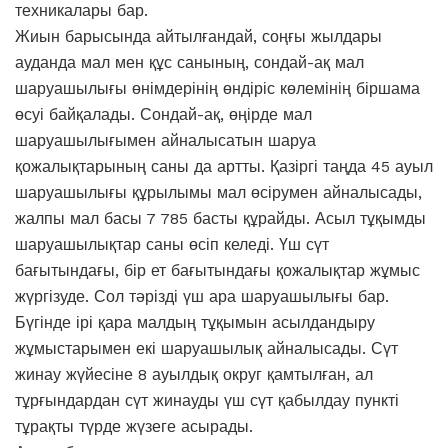
техникалары бар.
Жиын барысында айтылғандай, соңғы жылдары
ауданда мал мен құс санының, сондай-ақ мал
шаруашылығы өнімдерінің өндіріс көлемінің біршама
өсуі байқалады. Сондай-ақ, өңірде мал
шаруашылығымен айналысатын шаруа
қожалықтарының саны да артты. Қазіргі таңда 45 ауыл
шаруашылығы құрылымы мал өсірумен айналысады,
жалпы мал басы 7 785 басты құрайды. Асыл тұқымды
шаруашылықтар саны өсіп келеді. Үш сүт
бағытындағы, бір ет бағытындағы қожалықтар жұмыс
жүргізуде. Сол тәрізді үш ара шаруашылығы бар.
Бүгінде ірі қара малдың тұқымын асылдандыру
жұмыстарымен екі шаруашылық айналысады. Сүт
жинау жүйесіне 8 ауылдық округ қамтылған, ал
тұрғындардан сүт жинауды үш сүт қабылдау пункті
тұрақты түрде жүзеге асырады.