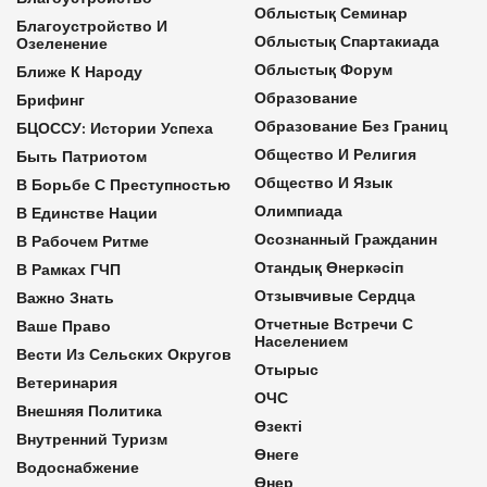
Облыстық Семинар
Благоустройство И
Облыстық Спартакиада
Озеленение
Облыстық Форум
Ближе К Народу
Образование
Брифинг
Образование Без Границ
БЦОССУ: Истории Успеха
Общество И Религия
Быть Патриотом
Общество И Язык
В Борьбе С Преступностью
Олимпиада
В Единстве Нации
Осознанный Гражданин
В Рабочем Ритме
Отандық Өнеркәсіп
В Рамках ГЧП
Отзывчивые Сердца
Важно Знать
Отчетные Встречи С
Ваше Право
Населением
Вести Из Сельских Округов
Отырыс
Ветеринария
ОЧС
Внешняя Политика
Өзекті
Внутренний Туризм
Өнеге
Водоснабжение
Өнер