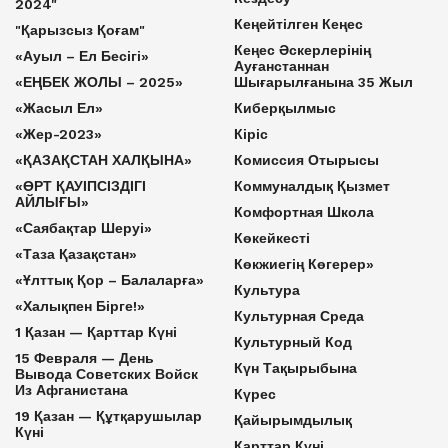
2024"
Кеңейтілген Кеңес
"Қарызсыз Қоғам"
Кеңес Әскерлерінің
«Ауыл – Ел Бесігі»
Ауғанстаннан
«ЕҢБЕК ЖОЛЫ – 2025»
Шығарылғанына 35 Жыл
«Жасыл Ел»
Киберқылмыс
«Жер-2023»
Кіріс
«ҚАЗАҚСТАН ХАЛҚЫНА»
Комиссия Отырысы
«ӨРТ ҚАУІПСІЗДІГІ
Коммуналдық Қызмет
АЙЛЫҒЫ»
Комфортная Школа
«Саябақтар Шеруі»
Көкейкесті
«Таза Қазақстан»
Көкжиегің Көгерер»
«Ұлттық Қор – Балаларға»
Культура
«Халықпен Бірге!»
Культурная Среда
1 Қазан — Қарттар Күні
Культурный Код
15 Февраля — День
Күн Тақырыбына
Вывода Советских Войск
Из Афганистана
Күрес
19 Қазан — Құтқарушылар
Қайырымдылық
Күні
Қарттар Күні