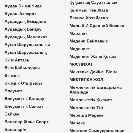
Құқықтық Сауаттылық
Аудан Әкімдігінде
Қылмыс Пен Жаза
Аудан-Ақпарат
Лесное Хозяйство
Аудандық Әкімдікте
Малый И Средний Бизнес
Аудандық Байқау
Марапат
Аудандық Мәслихат
Мәдени Байланыс
Ауыл Шаруашылығы
Мәдениет
Ауыл Шаруашылық
Мәдениет Және Қоғам
Әкім Аптасы
МӘСЛИХАТ
Әкім Қабылдауы
Мектепке Дейінгі Білім
Әкімдік
МЕКТЕПКЕ ЖОЛ
Әкімдік Отырысы
Мемлекеттік Бағдарлама
Әлеумет
Аясында
Әлеуметтік Қолдау
Мемлекеттік Қызмет
Әлеуметтік Саясат
Мемлекеттік Тіл
Байқау
Мерейлі Мереке
Балалар Және Спорт
Мереке
Балалар!»
Местное Самоуправление