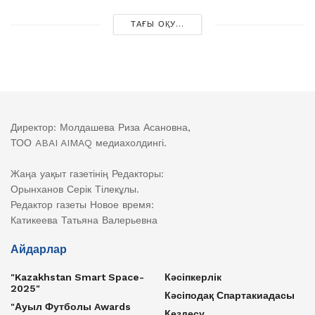
ТАҒЫ ОҚУ...
Директор: Молдашева Риза Асановна,
ТОО ABAI AIMAQ медиахолдингі.
Жаңа уақыт газетінің Редакторы:
Орынханов Серік Тілекұлы.
Редактор газеты Новое время:
Катикеева Татьяна Валерьевна
Айдарлар
"Kazakhstan Smart Space-
Кәсіпкерлік
2025"
Кәсіподақ Спартакиадасы
"Ауыл Футболы Awards
Кездесу