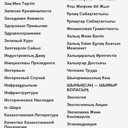
Заң Мен Тәртіп
Ұлы Жеңіске 80 Жыл
Записки Криминалиста
Ұрпақ Сабақтастығы
Заседание Акимата
Ұрпақтар Сабақтастығы
Здоровые Привычки
Финансовая Грамотность
Здравоохранение
Халық Және Билік
Зеленый Курс
Халық Үніне Құлақ Асатын
Зияткерлік Сайыс
Мемлекет
Индустриялық Даму
Халықаралық Әріптестік
Инициативы Президента
Халықтар Достығы
Интервью
Человек Труда
Интересный Случай
Шығармашылық Кеш
Инфрақұрылым
ШЫНЫҚСАҢ — ШЫМЫР
БОЛАСЫҢ
Инфраструктура
Экология
Историческое Наследие
Экологиялық Акция
Іс-Шара
Экономика Және
Казахстанская Литература
Кәсіпкерлік
Качество Казахстанской
Этномедиация
Продукции