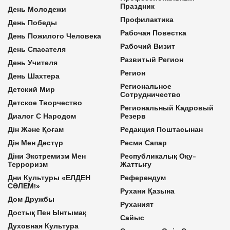
Праздник
День Молодежи
Профилактика
День Победы
Рабочая Повестка
День Пожилого Человека
Рабочий Визит
День Спасателя
Развитый Регион
День Учителя
Регион
День Шахтера
Региональное
Детский Мир
Сотрудничество
Детское Творчество
Региональный Кадровый
Диалог С Народом
Резерв
Дін Және Қоғам
Редакция Поштасынан
Дін Мен Дәстүр
Ресми Сапар
Діни Экстремизм Мен
Республикалық Оқу-
Терроризм
Жаттығу
Дни Культуры «ЕЛДЕН
Референдум
СӘЛЕМ!»
Рухани Қазына
Дом Дружбы
Руханият
Достық Пен Ынтымақ
Сайыс
Духовная Культура