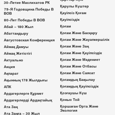
30-Летие Маслихатов РК
Қарулы Күштер
79-Я Годовщина Победы В
Қауіпсіз Қоғам
ВОВ
Қауіпсіздік
80-Лет Победы В ВОВ
Қоғам
Абай – 180 Жыл
Қоғам Және Басқару
Абаттандыру
Қоғам Және Жауапкершілік
Августовская Конференция
Қоғам Және Заң
Аймақ Дамуы
Қоғам Және Қауіпсіздік
Аймақ Жетістігі
Қоғам Және Мәдениет
Актуально
Қоғам Және Отбасы
Акция
Қоғам Және Саясат
Ақпарат
Қоғамдық Бақылау
Ақынның 178 Жылдығы
Қоғамдық Қауіпсіздік
АПК
Қозғаушы Күш
Ардагерлерге Құрмет
Қоныс Той
Ардагерлерді Ардақтайық
Қоршаған Орта Және
Ата Заң
Экология
Ата Заңға – 30 Жыл