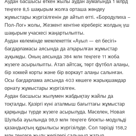
Аудан басшысы өткен жылы аудан аумағында 1 млрд
теңгеге 8,5 шақырым жолға орташа жөндеу
жұмыстары жүргізілгенін де айтып өтті. «Бородулиха –
Пол-Лог» жолы, Жезкент кентіне кіреберіс жолдың үш
шақырым учаскесі жаңартылыпты.
Аудан көлемінде мемлекеттік «Ауыл — ел бесігі»
бағдарламасы аясында да атқарылған жұмыстар
ауқымды. Оның аясында 384 млн теңгеге 11 жоба
жүзеге асырылыпты. Атап айтсақ, төрт футбол алаңы,
бір хоккей корты және бір воркаут алаңы салынған.
Осы бағдарлама аясында 403 көшеге жарықшамдар
орнату жұмыстары жүргізілген.
Аудан басшысы жылумен жабдықтау жайлы да
тоқталды. Қазіргі күні аталмыш бағыттағы жұмыстар
қарқынды түрде жүзеге асырылуда. Мәселен, Новая
Шульба ауылында 98,9 млн теңгеге блокты-модульді
қазандықтың құрылысы жүргізілуде. Сол тәрізді 158,2
млн теңгеге жылу желілері салынып жатыр.