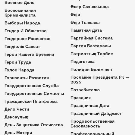
Военное Дело
Өнер Сахнасында
Воспоминания
Өңір
Криминалиста
Өңір Тынысы
Выборы Народа
Памятная Дата
Гендер И Общество
Партийная Система
Гендерное Равенство
Партия Бастамасы
Гендірлік Саясат
Патриоттық Тәрбие
Герои Нашего Времени
Педагогика
Герои Труда
Полиция Бөлімінен
Голос Народа
Послание Президента РК —
Горизонты Развития
2025
Государственная Служба
Потребителю
Государственные Символы
Праздник
Гражданская Платформа
Праздничная Дата
Дело Чести
Праздничный Дайджест
Денсаулық
Продовольственная
День Защитника Отечества
Безопасность
День Матери
Профессиональный