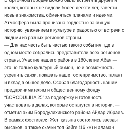
В юрточном городке можно было встретить друзей и
коллег, которых не видели более десяти лет, завести
новые знакомства, обменяться планами и идеями.
Атмосфера была пронизана гордостью за общую
историю, уважением к культуре и радостью от встречи с
людьми из разных регионов страны.
— Для нас честь быть частью такого события, где в
одном месте собрались представители всех регионов
страны. Участие нашего района в 180-летии Абая —
это не только культурный обмен, но и возможность
укрепить связи, показать наше гостеприимство, талант
и вклад в общее дело. Особая благодарность нашим
предпринимателям и общественному фонду
“BORODULIHA 25” за поддержку и готовность
участвовать в делах, которые останутся в истории, —
отметил аким Бородулихинского района Айдар Ибраев.
В рамках фестиваля Жеті қазына состоялись заезды
рысаков, а также скачки топ бәйге (16 км) и аламан