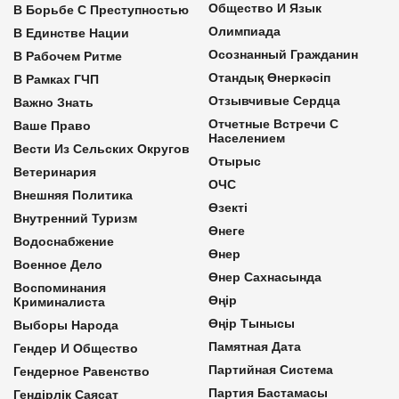
Общество И Язык
В Борьбе С Преступностью
Олимпиада
В Единстве Нации
Осознанный Гражданин
В Рабочем Ритме
Отандық Өнеркәсіп
В Рамках ГЧП
Отзывчивые Сердца
Важно Знать
Отчетные Встречи С
Ваше Право
Населением
Вести Из Сельских Округов
Отырыс
Ветеринария
ОЧС
Внешняя Политика
Өзекті
Внутренний Туризм
Өнеге
Водоснабжение
Өнер
Военное Дело
Өнер Сахнасында
Воспоминания
Өңір
Криминалиста
Өңір Тынысы
Выборы Народа
Памятная Дата
Гендер И Общество
Партийная Система
Гендерное Равенство
Партия Бастамасы
Гендірлік Саясат