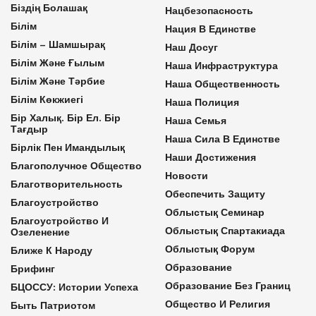
Біздің Болашақ
Нацбезопасность
Білім
Нация В Единстве
Білім – Шамшырақ
Наш Досуг
Білім Және Ғылым
Наша Инфраструктура
Білім Және Тәрбие
Наша Общественность
Білім Көкжиегі
Наша Полиция
Бір Халық. Бір Ел. Бір
Наша Семья
Тағдыр
Наша Сила В Единстве
Бірлік Пен Имандылық
Наши Достижения
Благополучное Общество
Новости
Благотворительность
Обеспечить Защиту
Благоустройство
Облыстық Семинар
Благоустройство И
Облыстық Спартакиада
Озеленение
Облыстық Форум
Ближе К Народу
Образование
Брифинг
Образование Без Границ
БЦОССУ: Истории Успеха
Общество И Религия
Быть Патриотом