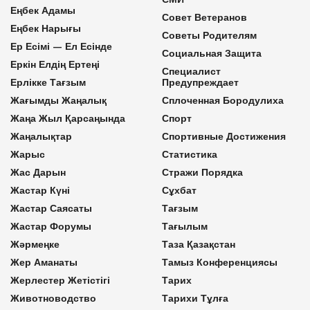
Еңбек Адамы
Совет Ветеранов
Еңбек Нарығы
Советы Родителям
Ер Есімі — Ел Есінде
Социальная Защита
Еркін Елдің Ертеңі
Специалист
Ерлікке Тағзым
Предупреждает
Жағымды Жаңалық
Сплоченная Бородулиха
Жаңа Жыл Қарсаңында
Спорт
Жаңалықтар
Спортивные Достижения
Жарыс
Статистика
Жас Дарын
Стражи Порядка
Жастар Күні
Сұхбат
Жастар Саясаты
Тағзым
Жастар Форумы
Тағылым
Жәрмеңке
Таза Қазақстан
Жер Аманаты
Тамыз Конференциясы
Жерлестер Жетістігі
Тарих
Животноводство
Тарихи Тұлға