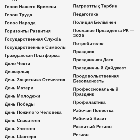
Патриоттық Тәрбие
Герои Нашего Времени
Педагогика
Герои Труда
Полиция Бөлімінен
Голос Народа
Послание Президента РК —
Горизонты Развития
2025
Государственная Служба
Потребителю
Государственные Символы
Праздник
Гражданская Платформа
Праздничная Дата
Дело Чести
Праздничный Дайджест
Денсаулық
Продовольственная
День Защитника Отечества
Безопасность
День Матери
Профессиональный
Праздник
День Молодежи
Профилактика
День Победы
Рабочая Повестка
День Пожилого Человека
Рабочий Визит
День Спасателя
Развитый Регион
День Учителя
Регион
День Шахтера