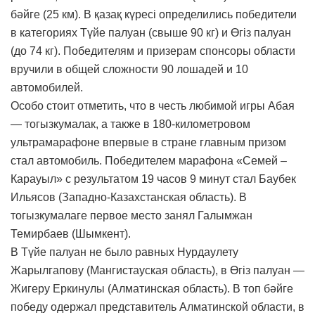
бәйге (25 км). В қазақ күресі определились победители
в категориях Түйе палуан (свыше 90 кг) и Өгіз палуан
(до 74 кг). Победителям и призерам спонсоры области
вручили в общей сложности 90 лошадей и 10
автомобилей.
Особо стоит отметить, что в честь любимой игры Абая
— тогызкумалак, а также в 180-километровом
ультрамарафоне впервые в стране главным призом
стал автомобиль. Победителем марафона «Семей –
Карауыл» с результатом 19 часов 9 минут стал Баубек
Ильясов (Западно-Казахстанская область). В
тогызкумалаге первое место занял Галымжан
Темирбаев (Шымкент).
В Түйе палуан не было равных Нурдаулету
Жарылгапову (Мангистауская область), в Өгіз палуан —
Жигеру Еркинулы (Алматинская область). В топ бәйге
победу одержал представитель Алматинской области, в