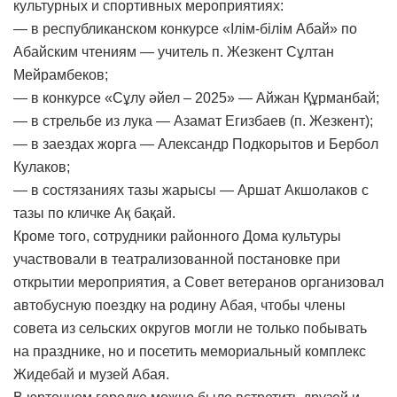
культурных и спортивных мероприятиях:
— в республиканском конкурсе «Ілім-білім Абай» по
Абайским чтениям — учитель п. Жезкент Сұлтан
Мейрамбеков;
— в конкурсе «Сұлу әйел – 2025» — Айжан Құрманбай;
— в стрельбе из лука — Азамат Егизбаев (п. Жезкент);
— в заездах жорга — Александр Подкорытов и Бербол
Кулаков;
— в состязаниях тазы жарысы — Аршат Акшолаков с
тазы по кличке Ақ бақай.
Кроме того, сотрудники районного Дома культуры
участвовали в театрализованной постановке при
открытии мероприятия, а Совет ветеранов организовал
автобусную поездку на родину Абая, чтобы члены
совета из сельских округов могли не только побывать
на празднике, но и посетить мемориальный комплекс
Жидебай и музей Абая.