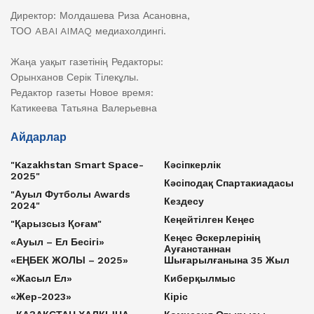
Директор: Молдашева Риза Асановна,
ТОО ABAI AIMAQ медиахолдингі.
Жаңа уақыт газетінің Редакторы:
Орынханов Серік Тілекұлы.
Редактор газеты Новое время:
Катикеева Татьяна Валерьевна
Айдарлар
"Kazakhstan Smart Space-
Кәсіпкерлік
2025"
Кәсіподақ Спартакиадасы
"Ауыл Футболы Awards
Кездесу
2024"
Кеңейтілген Кеңес
"Қарызсыз Қоғам"
Кеңес Әскерлерінің
«Ауыл – Ел Бесігі»
Ауғанстаннан
«ЕҢБЕК ЖОЛЫ – 2025»
Шығарылғанына 35 Жыл
«Жасыл Ел»
Киберқылмыс
«Жер-2023»
Кіріс