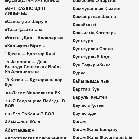
«ҚАЗАҚСТАН ХАЛҚЫНА»
Комиссия Отырысы
«ӨРТ ҚАУІПСІЗДІГІ
Коммуналдық Қызмет
АЙЛЫҒЫ»
Комфортная Школа
«Саябақтар Шеруі»
Көкейкесті
«Таза Қазақстан»
Көкжиегің Көгерер»
«Ұлттық Қор – Балаларға»
Культура
«Халықпен Бірге!»
Культурная Среда
1 Қазан — Қарттар Күні
Культурный Код
15 Февраля — День
Күн Тақырыбына
Вывода Советских Войск
Из Афганистана
Күрес
19 Қазан — Құтқарушылар
Қайырымдылық
Күні
Қарттар Күні
30-Летие Маслихатов РК
Қарулы Күштер
79-Я Годовщина Победы В
Қауіпсіз Қоғам
ВОВ
Қауіпсіздік
80-Лет Победы В ВОВ
Қоғам
Абай – 180 Жыл
Қоғам Және Басқару
Абаттандыру
Қоғам Және Жауапкершілік
Августовская Конференция