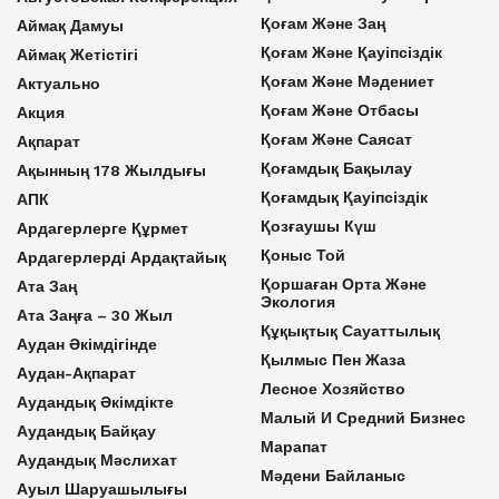
Қоғам Және Заң
Аймақ Дамуы
Қоғам Және Қауіпсіздік
Аймақ Жетістігі
Қоғам Және Мәдениет
Актуально
Қоғам Және Отбасы
Акция
Қоғам Және Саясат
Ақпарат
Қоғамдық Бақылау
Ақынның 178 Жылдығы
Қоғамдық Қауіпсіздік
АПК
Қозғаушы Күш
Ардагерлерге Құрмет
Қоныс Той
Ардагерлерді Ардақтайық
Қоршаған Орта Және
Ата Заң
Экология
Ата Заңға – 30 Жыл
Құқықтық Сауаттылық
Аудан Әкімдігінде
Қылмыс Пен Жаза
Аудан-Ақпарат
Лесное Хозяйство
Аудандық Әкімдікте
Малый И Средний Бизнес
Аудандық Байқау
Марапат
Аудандық Мәслихат
Мәдени Байланыс
Ауыл Шаруашылығы