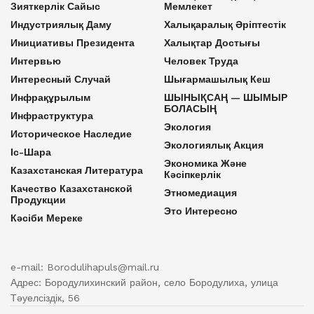
Зияткерлік Сайыс
Мемлекет
Индустриялық Даму
Халықаралық Әріптестік
Инициативы Президента
Халықтар Достығы
Интервью
Человек Труда
Интересный Случай
Шығармашылық Кеш
Инфрақұрылым
ШЫНЫҚСАҢ — ШЫМЫР
БОЛАСЫҢ
Инфраструктура
Экология
Историческое Наследие
Экологиялық Акция
Іс-Шара
Экономика Және
Казахстанская Литература
Кәсіпкерлік
Качество Казахстанской
Этномедиация
Продукции
Это Интересно
Кәсіби Мереке
e-mail: Borodulihapuls@mail.ru
Адрес: Бородулихинский район, село Бородулиха, улица
Тәуелсіздік, 56