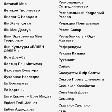
Региональное
Детский Мир
Сотрудничество
Детское Творчество
Региональный Кадровый
Диалог С Народом
Резерв
Дін Және Қоғам
Редакция Поштасынан
Дін Мен Дәстүр
Ресми Сапар
Діни Экстремизм Мен
Республикалық Оқу-
Терроризм
Жаттығу
Дни Культуры «ЕЛДЕН
Референдум
СӘЛЕМ!»
Рухани Қазына
Дом Дружбы
Руханият
Достық Пен Ынтымақ
Сайыс
Духовная Культура
Салауатты Өмір Салты
Духовное Наследие
Сектор Промышленности
Ел Болашағы
Сельское Хозяйство
Ел Қорғаны
Семейный Досуг
Елге Қызмет – Ерге Міндет
Семинар
Еңбегі Түбі-Зейнет
Сказано-Сделано
Еңбек Адамдары
СМИ