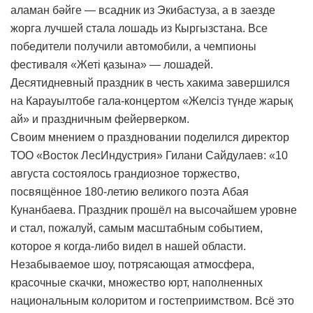
аламан бәйге — всадник из Экибастуза, а в заезде
жорга лучшей стала лошадь из Кыргызстана. Все
победители получили автомобили, а чемпионы
фестиваля «Жеті қазына» — лошадей.
Десятидневный праздник в честь хакима завершился
на Карауылтобе гала-концертом «Желсіз түнде жарық
ай» и праздничным фейерверком.
Своим мнением о праздновании поделился директор
ТОО «Восток ЛесИндустрия» Гилани Сайдулаев: «10
августа состоялось грандиозное торжество,
посвящённое 180-летию великого поэта Абая
Кунанбаева. Праздник прошёл на высочайшем уровне
и стал, пожалуй, самым масштабным событием,
которое я когда-либо видел в нашей области.
Незабываемое шоу, потрясающая атмосфера,
красочные скачки, множество юрт, наполненных
национальным колоритом и гостеприимством. Всё это