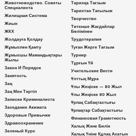
Животноводство. Советы
Тарихқа Тағзым
Специалиста
Тарихтан Тағылым
Жилищная Система
Творчество
Жиын
Төтенше Жағдайлар
ЖКХ
Бөлімінен
Жолдауға Қолдау
Трудотерапия
Жұмыспен Қамту
Туған Жерге Тағзым
Жұмысшы Мамандықтары
Турнир
Жылы
Тұрғын Үй
Закон И Порядок
Учительские Вести
Занятость
Ұлттық Мұра
Заң
Ұлы Жеңіске — 80 Жыл
Заң Мен Тәртіп
Ұлы Жеңіске 80 Жыл
Записки Криминалиста
Ұрпақ Сабақтастығы
Заседание Акимата
Ұрпақтар Сабақтастығы
Здоровые Привычки
Финансовая Грамотность
Здравоохранение
Халық Және Билік
Зеленый Курс
Халық Үніне Құлақ Асатын