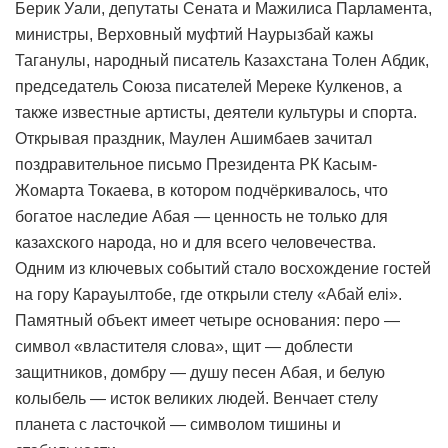
Берик Уали, депутаты Сената и Мажилиса Парламента,
министры, Верховный муфтий Наурызбай кажы
Таганулы, народный писатель Казахстана Толен Абдик,
председатель Союза писателей Мереке Кулкенов, а
также известные артисты, деятели культуры и спорта.
Открывая праздник, Маулен Ашимбаев зачитал
поздравительное письмо Президента РК Касым-
Жомарта Токаева, в котором подчёркивалось, что
богатое наследие Абая — ценность не только для
казахского народа, но и для всего человечества.
Одним из ключевых событий стало восхождение гостей
на гору Карауылтобе, где открыли стелу «Абай елі».
Памятный объект имеет четыре основания: перо —
символ «властителя слова», щит — доблести
защитников, домбру — душу песен Абая, и белую
колыбель — исток великих людей. Венчает стелу
планета с ласточкой — символом тишины и