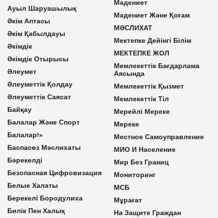
Мәдениет
Ауыл Шаруашылық
Мәдениет Және Қоғам
Әкім Аптасы
МӘСЛИХАТ
Әкім Қабылдауы
Мектепке Дейінгі Білім
Әкімдік
МЕКТЕПКЕ ЖОЛ
Әкімдік Отырысы
Мемлекеттік Бағдарлама
Әлеумет
Аясында
Әлеуметтік Қолдау
Мемлекеттік Қызмет
Әлеуметтік Саясат
Мемлекеттік Тіл
Байқау
Мерейлі Мереке
Балалар Және Спорт
Мереке
Балалар!»
Местное Самоуправление
Баспасөз Мәслихаты
МИО И Население
Бәрекелді
Мир Без Границ
Безопасная Цифровизация
Мониторинг
Белые Халаты
МСБ
Берекелі Бородулиха
Мұрағат
Билік Пен Халық
На Защите Граждан